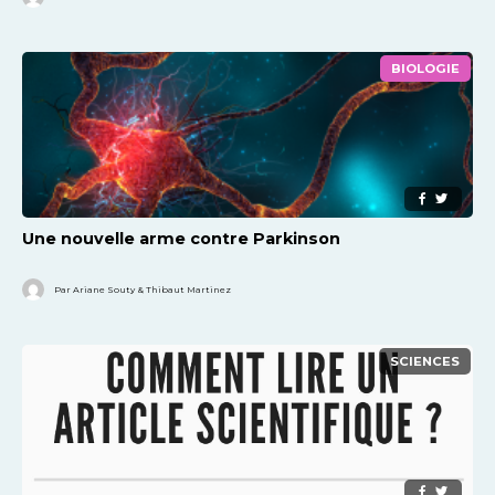
BIOLOGIE
Une nouvelle arme contre Parkinson
Par Ariane Souty & Thibaut Martinez
SCIENCES