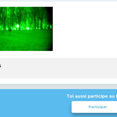
s
Toi aussi participe au 
Participer