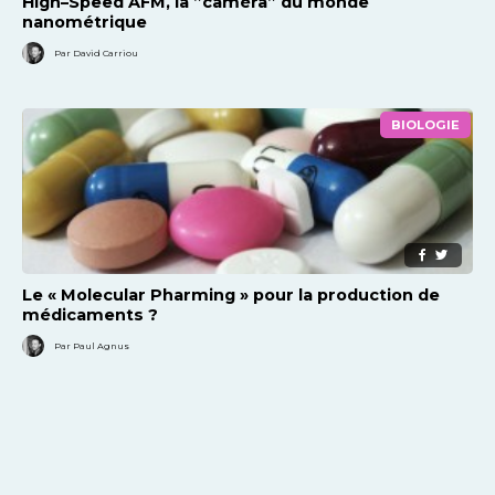
High–Speed AFM, la ”caméra” du monde
nanométrique
Par David Carriou
BIOLOGIE
Le « Molecular Pharming » pour la production de
médicaments ?
Par Paul Agnus