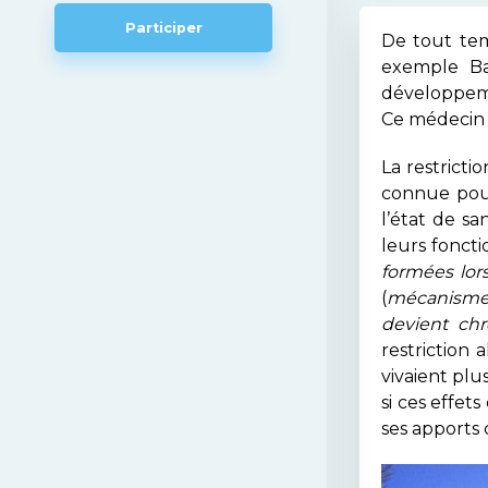
Participer
De tout tem
exemple Ba
développeme
Ce médecin a
La restricti
connue pour
l’état de s
leurs fonct
formées lors
(
mécanisme 
devient ch
restriction 
vivaient pl
si ces effe
ses apports 