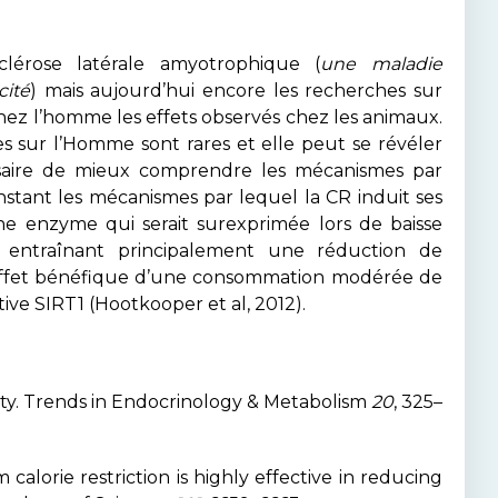
lérose latérale amyotrophique (
une maladie
cité
) mais aujourd’hui encore les recherches sur
 chez l’homme les effets observés chez les animaux.
es sur l’Homme sont rares et elle peut se révéler
essaire de mieux comprendre les mécanismes par
l’instant les mécanismes par lequel la CR induit ses
une enzyme qui serait surexprimée lors de baisse
es entraînant principalement une réduction de
r l’effet bénéfique d’une consommation modérée de
tive SIRT1 (Hootkooper et al, 2012).
evity. Trends in Endocrinology & Metabolism
20
, 325–
m calorie restriction is highly effective in reducing