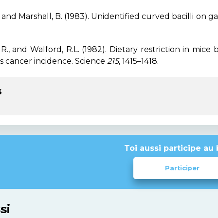
, and Marshall, B. (1983). Unidentified curved bacilli on ga
., and Walford, R.L. (1982). Dietary restriction in mice 
 cancer incidence. Science
215
, 1415–1418.
s
Toi aussi participe au 
Participer
si