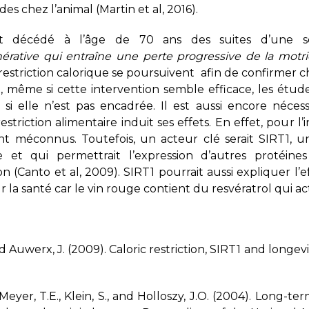
des chez l’animal (Martin et al, 2016).
t décédé à l’âge de 70 ans des suites d’une sc
rative qui entraîne une perte progressive de la motri
a restriction calorique se poursuivent afin de confirmer
, même si cette intervention semble efficace, les étud
si elle n’est pas encadrée. Il est aussi encore néc
restriction alimentaire induit ses effets. En effet, pour 
ent méconnus. Toutefois, un acteur clé serait SIRT1, 
e et qui permettrait l’expression d’autres protéin
ion (Canto et al, 2009). SIRT1 pourrait aussi explique
r la santé car le vin rouge contient du resvératrol qui ac
nd Auwerx, J. (2009). Caloric restriction, SIRT1 and long
 Meyer, T.E., Klein, S., and Holloszy, J.O. (2004). Long-ter