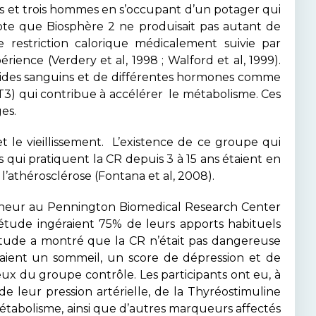
s et trois hommes en s’occupant d’un potager qui
ompte que Biosphère 2 ne produisait pas autant de
 restriction calorique médicalement suivie par
érience (Verdery et al, 1998 ; Walford et al, 1999).
ipides sanguins et de différentes hormones comme
 (T3) qui contribue à accélérer le métabolisme. Ces
es.
et le vieillissement. L’existence de ce groupe qui
 qui pratiquent la CR depuis 3 à 15 ans étaient en
l’athérosclérose (Fontana et al, 2008).
ercheur au Pennington Biomedical Research Center
étude ingéraient 75% de leurs apports habituels
 étude a montré que la CR n’était pas dangereuse
taient un sommeil, un score de dépression et de
eux du groupe contrôle. Les participants ont eu, à
de leur pression artérielle, de la Thyréostimuline
métabolisme, ainsi que d’autres marqueurs affectés