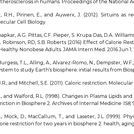
 atherosclerosis in humans. Proceedings of the National
 R.H., Pirinen, E., and Auwerx, J. (2012). Sirtuins as
cular Cell Biology.
apkar, A.G. Pittas, C.F. Pieper, S. Krupa Das, D.A. Willia
L. Robinson, RD, S.B. Roberts (2016) Effect of Calorie Res
Healthy Nonobese Adults. JAMA Intern Med. 2016 Jun 1; 1
urgess, T.L., Alling, A., Alvarez-Romo, N., Dempster, W.F.,
ystem to study Earth’s biosphere: initial results from Bio
R., and Mitchell, S.E. (2011). Caloric restriction. Molecul
., and Walford, R.L. (1998). Changes in Plasma Lipids an
riction in Biosphere 2. Archives of Internal Medicine
158
,
., Mock, D., MacCallum, T., and Laseter, J.L. (1999). P
orie restriction for two years in biosphere 2: health, aging