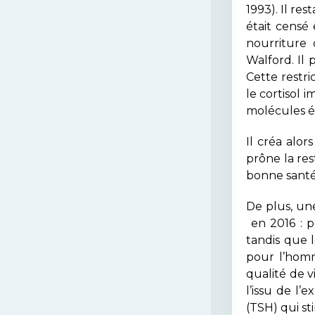
1993). Il r
était censé
nourriture 
Walford. Il 
Cette restr
le cortisol 
molécules é
Il créa alor
prône la res
bonne santé 
De plus, un
en 2016 : p
tandis que 
pour l’homm
qualité de v
l’issu de l’
(TSH) qui st