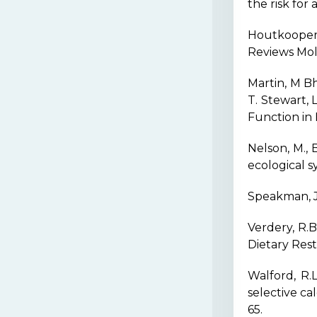
the risk for
Houtkooper,
Reviews Mole
Martin, M Bh
T. Stewart, 
Function in 
Nelson, M., B
ecological s
Speakman, J.
Verdery, R.B
Dietary Rest
Walford, R.L
selective cal
65.