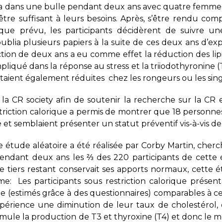
esta dans une bulle pendant deux ans avec quatre femme
 être suffisant à leurs besoins. Après, s’être rendu c
que prévu, les participants décidèrent de suivre une
publia plusieurs papiers à la suite de ces deux ans d’exp
iction de deux ans a eu comme effet la réduction des l
impliqué dans la réponse au stress et la triiodothyronine
taient également réduites chez les rongeurs ou les sing
s la CR society afin de soutenir la recherche sur la CR 
triction calorique a permis de montrer que 18 personnes
et semblaient présenter un statut préventif vis-à-vis de 
e étude aléatoire a été réalisée par Corby Martin, ch
endant deux ans les ⅔ des 220 participants de cette 
le tiers restant conservait ses apports normaux, cette
e: Les participants sous restriction calorique présen
ie (estimés grâce à des questionnaires) comparables à c
expérience une diminution de leur taux de cholestérol, 
imule la production de T3 et thyroxine (T4) et donc le 