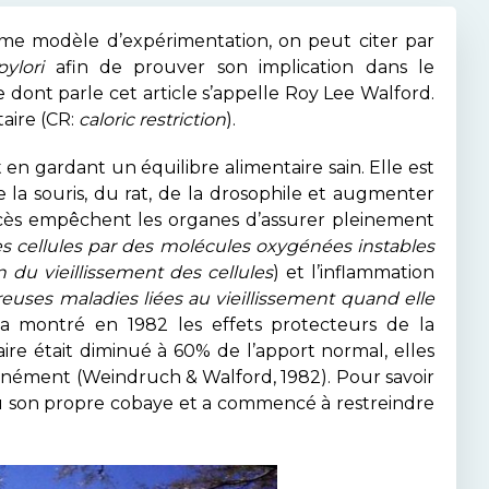
omme modèle d’expérimentation, on peut citer par
pylori
afin de prouver son implication dans le
dont parle cet article s’appelle Roy Lee Walford.
aire (CR:
caloric restriction
).
t en gardant un équilibre alimentaire sain. Elle est
la souris, du rat, de la drosophile et augmenter
cès empêchent les organes d’assurer pleinement
s cellules par des molécules oxygénées instables
on du vieillissement des cellules
) et l’inflammation
ses maladies liées au vieillissement quand elle
e a montré en 1982 les effets protecteurs de la
aire était diminué à 60% de l’apport normal, elles
nément (Weindruch & Walford, 1982). Pour savoir
enu son propre cobaye et a commencé à restreindre