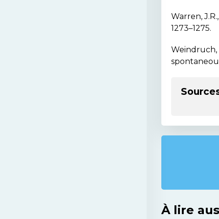
Warren, J.R.
1273–1275.
Weindruch, R
spontaneous
Source
À lire aus