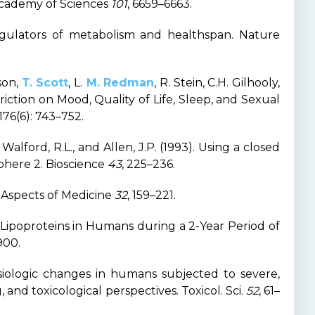
 Academy of Sciences
101
, 6659–6663.
 regulators of metabolism and healthspan. Nature
mson,
T. Scott
, L.
M. Redman
, R. Stein, C.H. Gilhooly,
triction on Mood, Quality of Life, Sleep, and Sexual
76(6): 743–752.
 Walford, R.L., and Allen, J.P. (1993). Using a closed
sphere 2. Bioscience
43
, 225–236.
ar Aspects of Medicine
32
, 159–221.
d Lipoproteins in Humans during a 2-Year Period of
 900.
hysiologic changes in humans subjected to severe,
, and toxicological perspectives. Toxicol. Sci.
52
, 61–