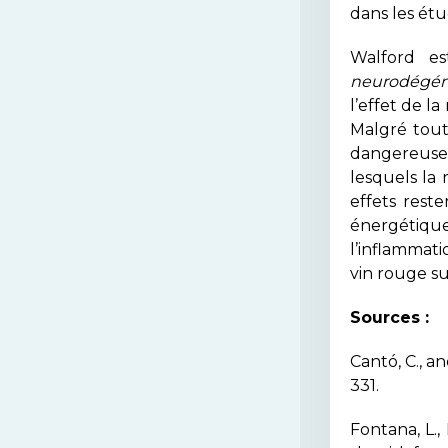
dans les étu
Walford es
neurodégéné
l’effet de l
Malgré tout
dangereuse 
lesquels la 
effets rest
énergétiqu
l’inflammat
vin rouge su
Sources :
Cantó, C., a
331.
Fontana, L.,