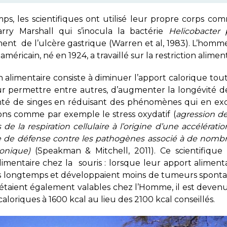
ps, les scientifiques ont utilisé leur propre corps c
rry Marshall qui s’inocula la bactérie
Helicobacter 
nt de l’ulcère gastrique (Warren et al, 1983).
L’homme 
méricain, né en 1924, a travaillé sur la restriction aliment
on alimentaire consiste à diminuer l’apport calorique tou
 permettre entre autres, d’augmenter la longévité de 
anté de singes en réduisant des phénomènes qui en ex
ions comme par exemple le stress oxydatif (
agression de
 de la respiration cellulaire à l’origine d’une accélérati
de défense contre les pathogènes associé à de nombreu
ronique)
(Speakman & Mitchell, 2011). Ce scientifiqu
alimentaire chez la souris : lorsque leur apport aliment
us longtemps et développaient moins de tumeurs sponta
ts étaient également valables chez l’Homme, il est dev
caloriques à 1600 kcal au lieu des 2100 kcal conseillés.