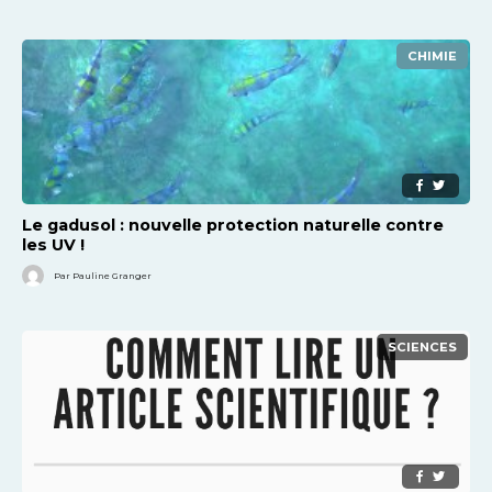
CHIMIE
Le gadusol : nouvelle protection naturelle contre
les UV !
Par Pauline Granger
SCIENCES