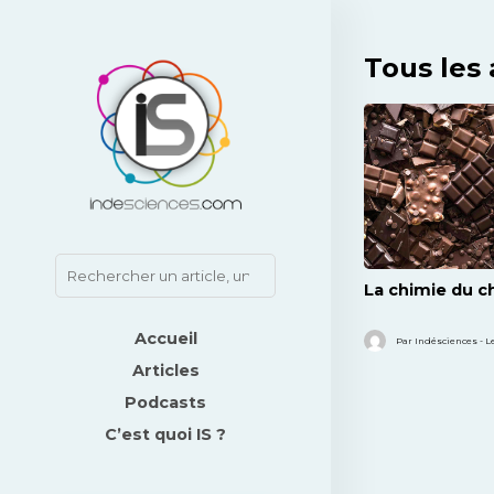
Tous les 
La chimie du ch
Accueil
Par Indésciences - L
Articles
Podcasts
C’est quoi IS ?