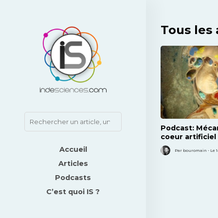
Tous les 
Podcast: Méca
coeur artificiel
Accueil
Par bouromain - Le 1
Articles
Podcasts
C’est quoi IS ?