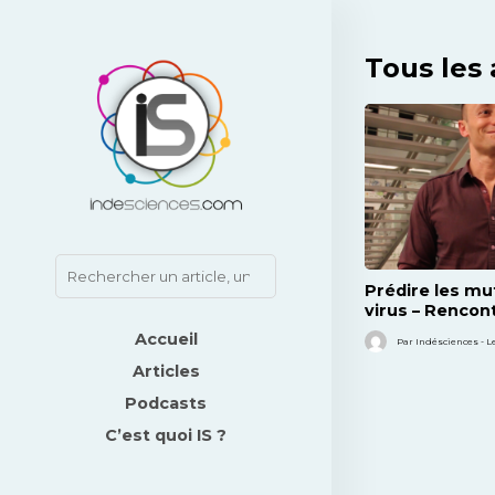
Tous les 
Prédire les mu
virus – Rencon
Marco Vignuzz
Accueil
Par Indésciences - L
Articles
Podcasts
C’est quoi IS ?