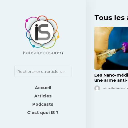
Tous les 
Les Nano-médi
une arme anti-
Accueil
Par Indésciences - L
Articles
Podcasts
C’est quoi IS ?