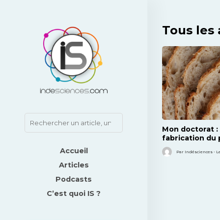
Tous les 
Mon doctorat : 
fabrication du 
des microbes
Accueil
Par Indésciences - L
Articles
Podcasts
C’est quoi IS ?