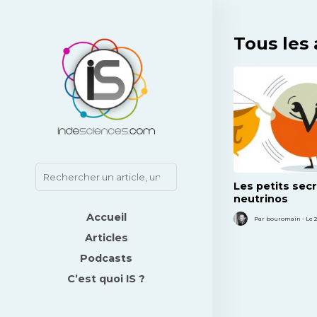
Tous les 
Les petits sec
neutrinos
Accueil
Par bouromain - Le 2
Articles
Podcasts
C’est quoi IS ?