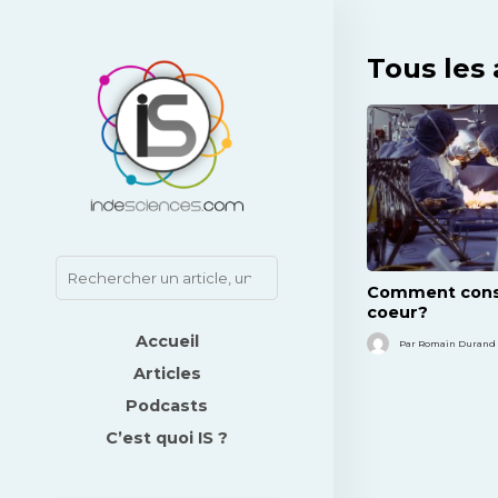
Tous les 
Comment cons
coeur?
Accueil
Par Romain Durand -
Articles
Podcasts
C’est quoi IS ?