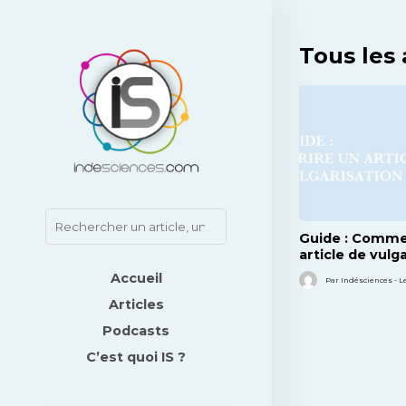
Tous les 
Guide : Comme
article de vulg
scientifique ?
Accueil
Par Indésciences - Le
Articles
Podcasts
C’est quoi IS ?