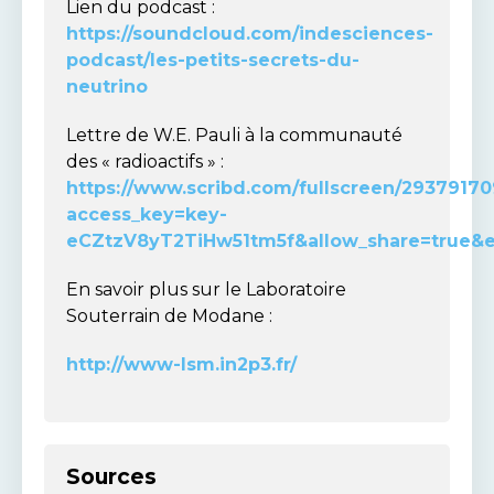
Lien du podcast :
https://soundcloud.com/indesciences-
podcast/les-petits-secrets-du-
neutrino
Lettre de W.E. Pauli à la communauté
des « radioactifs » :
https://www.scribd.com/fullscreen/29379170
access_key=key-
eCZtzV8yT2TiHw51tm5f&allow_share=true&
En savoir plus sur le Laboratoire
Souterrain de Modane :
http://www-lsm.in2p3.fr/
Sources