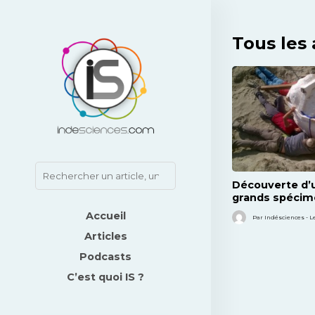
Tous les 
Découverte d’u
grands spécim
aux Etats-Unis
Accueil
Par Indésciences - Le
Articles
Podcasts
C’est quoi IS ?