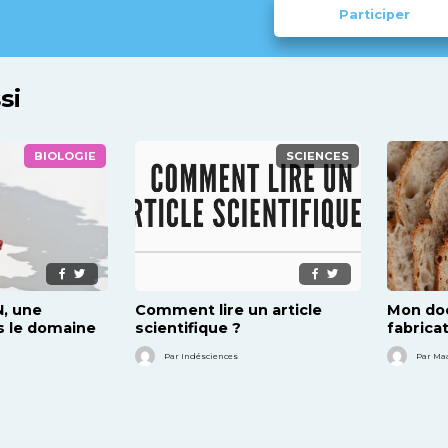
Participer
si
BIOLOGIE
SCIENCES
, une
Comment lire un article
Mon doc
s le domaine
scientifique ?
fabricat
ion ?
des mi
Par Indésciences
Par Ma