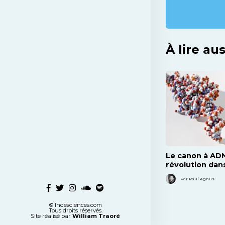
À lire aus
Le canon à ADN
révolution dan
de la transfect
Par Paul Agnus
© Indesciences.com
Tous droits réservés.
Site réalisé par
William Traoré