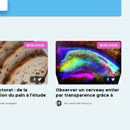
BIOLOGIE
BIOLOGIE
torat : de la
Observer un cerveau entier
ion du pain à l’étude
par transparence grâce à
crobes
CLARITY
aike Sangster
Par Mathilde Chapuis