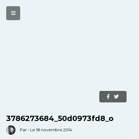
3786273684_50d0973fd8_o
Par - Le 18 novembre 2014