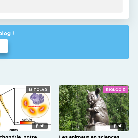
blog !
MITOLAB
BIOLOGIE
chondrie, notre
Les animaux en sciences,