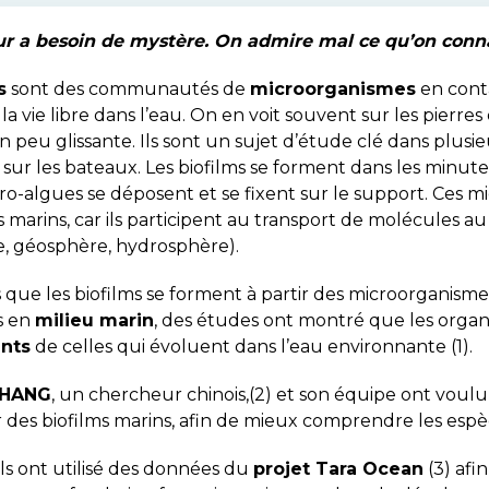
r a besoin de mystère. On admire mal ce qu’on conn
s
sont des communautés de
microorganismes
en conta
 la vie libre dans l’eau. On en voit souvent sur les pierres
 peu glissante. Ils sont un sujet d’étude clé dans plusi
 sur les bateaux. Les biofilms se forment dans les minutes
ro-algues se déposent et se fixent sur le support. Ces 
marins, car ils participent au transport de molécules au 
, géosphère, hydrosphère).
que les biofilms se forment à partir des microorganismes 
s en
milieu marin
, des études ont montré que les organ
ents
de celles qui évoluent dans l’eau environnante (1).
ZHANG
, un chercheur chinois,(2) et son équipe ont voul
 des biofilms marins, afin de mieux comprendre les espè
els ont utilisé des données du
projet Tara Ocean
(3) afi