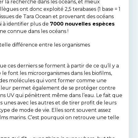
r la recherche dans les océans, et mieux
gues ont donc exploité 2,5 terabases (1 base = 1
issues de Tara Ocean et provenant des océans
i à identifier plus de
7000 nouvelles espèces
nne connue dans les océans !
telle différence entre les organismes
ue ces derniers se forment à partir de ce qu’il y a
e le font les microorganismes dans les biofilms,
nt des molécules qui vont former comme une
la leur permet également de se protéger contre
yons UV qui pénètrent même dans l’eau. Le fait que
unes avec les autres et de tirer profit de leurs
 type de mode de vie. Elles sont souvent assez
lms marins. C’est pourquoi on retrouve une telle