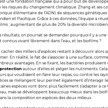
est une fondation française qui a pour but de développe
es risques du changement climatique. Zhang et ses collè
 brique élémentaire de l’ADN) de séquences génétiques 
Indien et Pacifique. Grâce à ces données, l’équipe a réuss
films ; augmentant de plus de 20% la diversité microbie
 résultats, on pourrait se demander pourquoi il y a une 
 connus vivant librement dans l’eau, et les biofilms ?
 cacher des milliers d’espèces restant à découvrir alors q
 mer. En réalité, le fait de s’associer à une surface, comm
mbreux avantages. En se fixant, les bactéries produise
protection
autour d’elles et piéger les nutriments. Ce
rs qui voudraient en faire leur repas, ou contre les ra
èces se mélangent leur permet également d’interagir les 
rtaines espèces vont donc plus facilement s’adapter à ce
’eau, mais se développent beaucoup mieux dans les biofi
ans la composition en espèces des deux milieux.