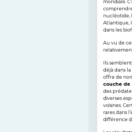
mondiale. C’
comprendre l
nucléotide,
Atlantique, 
dans les bio
Au vu de ces
relativement
Ils semblent
déjà dans la
offre de no
couche de 
des prédateu
diverses esp
voisines. Ce
rares dans l
différence d