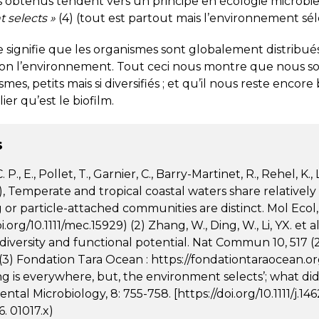
ts obtenus tendent vers un principe en écologie microbi
 selects »
(4) (tout est partout mais l’environnement sél
 signifie que les organismes sont globalement distribués
lon l’environnement. Tout ceci nous montre que nous som
mes, petits mais si diversifiés ; et qu’il nous reste enc
lier qu’est le biofilm.
s
C. P., E., Pollet, T., Garnier, C., Barry-Martinet, R., Rehel, K.
1), Temperate and tropical coastal waters share relativel
g or particle-attached communities are distinct. Mol Ecol, 
oi.org/10.1111/mec.15929)
(2) Zhang, W., Ding, W., Li, YX. et
 diversity and functional potential. Nat Commun 10, 517 (
(3) Fondation Tara Ocean : https://fondationtaraocean.org/
ng is everywhere, but, the environment selects’; what did
tal Microbiology, 8: 755-758. [https://doi.org/10.1111/j.146
. 01017.x)