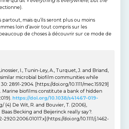
enne qui dit
« everything is everywhere, but the
ectionne).
 partout, mais qu’ils seront plus ou moins
mes loin d’avoir tout compris sur les
ore beaucoup de choses à découvrir sur ce mode de
, Linossier, I., Tunin-Ley, A., Turquet, J. and Briand,
y similar microbial biofilm communities while
30: 2891-2904. [https://doi.org/10.1111/mec.15929]
 al. Marine biofilms constitute a bank of hidden
2019).
https://doi.org/10.1038/s41467-019-
 (4) De Wit, R. and Bouvier, T. (2006),
 Baas Becking and Beijerinck really say?.
2-2920.2006.01017.x](https://doi.org/10.1111/j.1462-