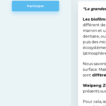
Participer
“La grandeu
Les biofilm
différent de
marron et un
dentaire, ou
puis des mic
écosystèmes 
(atmosphère
Nous savons 
surface. Mai
sont
différ
Weipeng 
présents sur
Pour cela, i