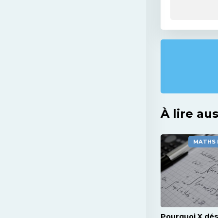
À lire aus
MATHS 
Pourquoi X dé