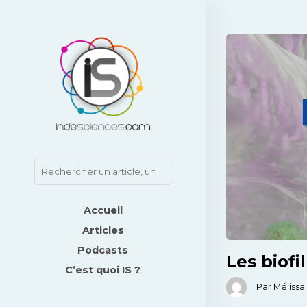
Accueil
Articles
Podcasts
Les biofi
C’est quoi IS ?
Par Méliss