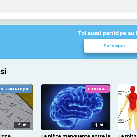
Toi aussi participe au 
Participer
si
INFORMATIQUE
BIOLOGIE
signe
La pièce manquante entre le
La mito