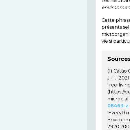
Les résulta
environment
Cette phrase
présents se
microorganis
vie si particu
Source
(1) Catão 
J.-F. (202
free-livin
(https://d
microbial
08463-z
‘Everythi
Environmen
2920.2006