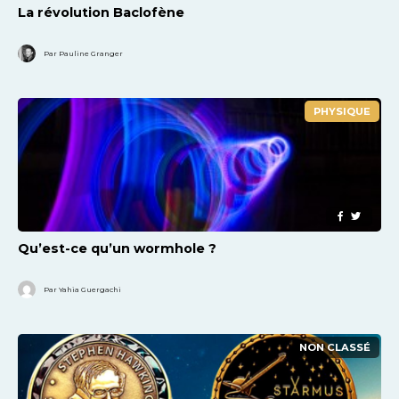
La révolution Baclofène
Par Pauline Granger
PHYSIQUE
Qu’est-ce qu’un wormhole ?
Par Yahia Guergachi
NON CLASSÉ