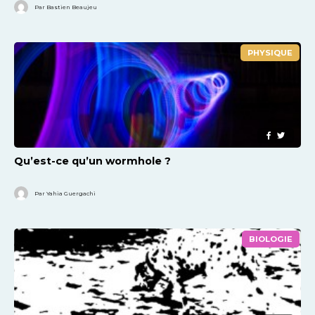
Par Bastien Beaujeu
PHYSIQUE
Qu’est-ce qu’un wormhole ?
Par Yahia Guergachi
BIOLOGIE