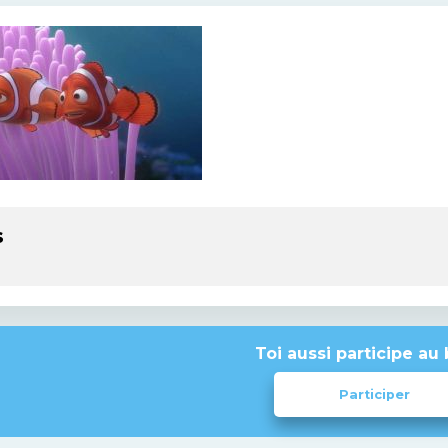
s
Toi aussi participe au 
Participer