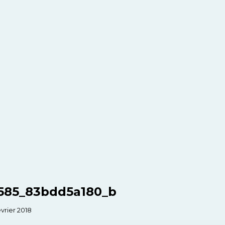
585_83bdd5a180_b
février 2018