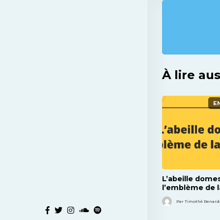
À lire aus
E
L’abeille dome
l’emblème de l
?
Par Timothé Renard