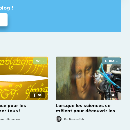
blog !
WTF
CHIMIE
nce pour les
Lorsque les sciences se
er tous !
mêlent pour découvrir les
secrets des œuvres d’art
ibault Rennesson
Par Nadège Joly