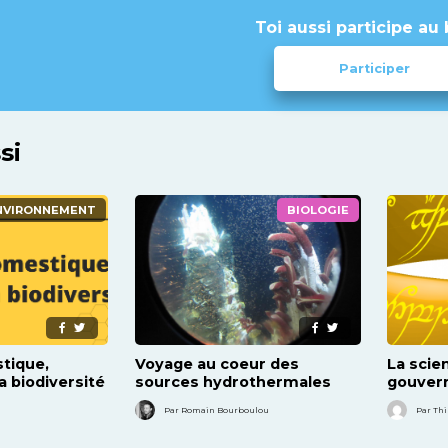
Toi aussi participe au 
Participer
si
NVIRONNEMENT
BIOLOGIE
stique,
Voyage au coeur des
La scie
a biodiversité
sources hydrothermales
gouvern
Par Romain Bourboulou
Par Th