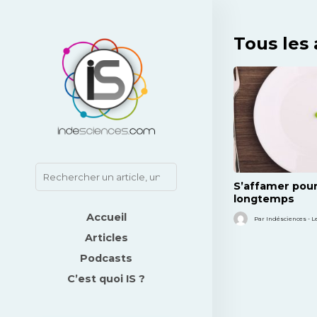
Tous les 
S’affamer pour
longtemps
Accueil
Par Indésciences - L
Articles
Podcasts
C’est quoi IS ?