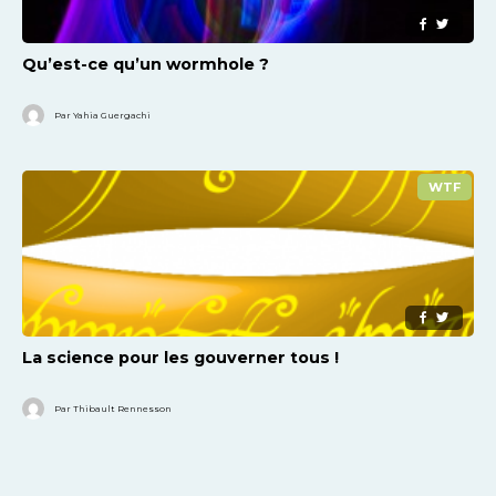
Qu’est-ce qu’un wormhole ?
Par Yahia Guergachi
WTF
La science pour les gouverner tous !
Par Thibault Rennesson