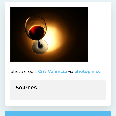
photo credit:
Cris Valencia
via
photopin
cc
Sources