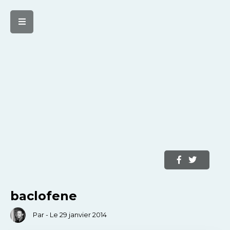
baclofene
Par - Le 29 janvier 2014