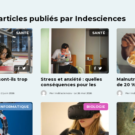
articles publiés par Indesciences
SANTÉ
SANTÉ
ont-ils trop
Stress et anxiété : quelles
Malnutr
conséquences pour les
de 20 %
étudiants ?
concer
 2 juin 2026
Par Indésciences - Le 26 mai 2026
Par Ind
INFORMATIQUE
BIOLOGIE