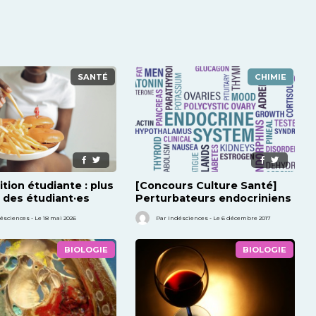
SANTÉ
CHIMIE
ition étudiante : plus
[Concours Culture Santé]
 des étudiant·es
Perturbateurs endocriniens
né·es
et santé
ésciences - Le 18 mai 2026
Par Indésciences - Le 6 décembre 2017
BIOLOGIE
BIOLOGIE